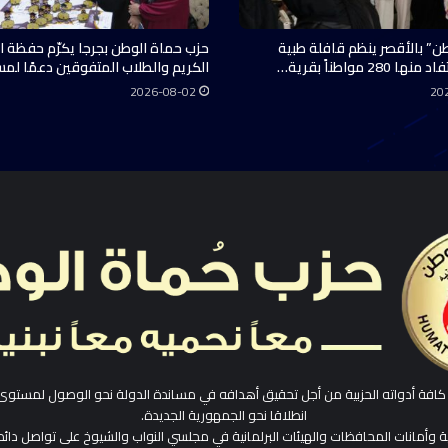
ن” بالأقصر ينظم قافلة طبية
حزب حماة الوطن بجرجا يكرّم حفظة ال
28 مواطناً بقرية…
الكريم والطلاب المتفوقين دعمًا لم
2026-08-02
20
افة أدواته الحزبية من أجل تحقيق أهدافه في مساندة الدولة نحو الوصول لمستوى
انطلاقا نحو الجمهورية الجديدة.
ية وأمانات المحافظات والهيئات البرلمانية في مجلسي النواب والشيوخ على تواصل دائم