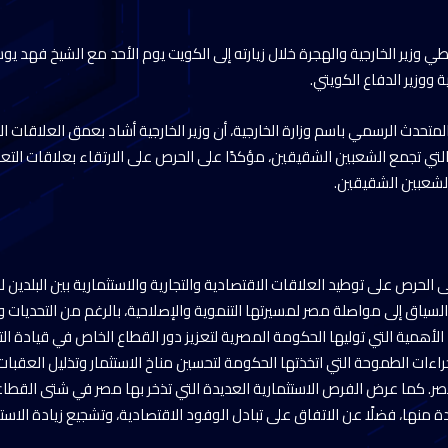
اطي وزير الخارجية والهجرة خلال زيارته إلى الكويت يوم الأحد مع الشيخ فهد
لية ووزير الدفاع الكويتي.
متحدث الرسمي باسم وزارة الخارجية، أن وزير الخارجية أشاد بعمق العلاقات ال
ية التي تجمع الشعبين الشقيقين، مؤكدًا على الحرص على الارتقاء بعلاقات التعا
شعبين الشقيقين.
لى الحرص على توطيد العلاقات الاقتصادية والتجارية والاستثمارية بين البلدين 
سياق إلى مواصلة مصر لمسيرتها التنموية والإصلاحية، بالرغم من التحديات وا
ا الأهمية التي توليها الحكومة المصرية لتعزيز دور القطاع الخاص في قيادة الت
جراءات الطموحة التي اتخذتها الحكومة لتحسين مناخ الاستثمار وتذليل العقبات
صر. كما عرض الفرص الاستثمارية العديدة التي تذخر بها مصر في شتى القطا
ة منها، فضلًا عن الاتفاق على تبادل الوفود الاقتصادية، وتشجيع زيادة الاست