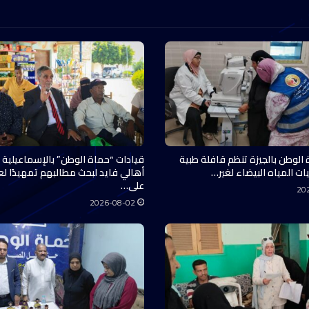
 الوطن بالجيزة تنظم قافلة طبية
قيادات “حماة الوطن” بالإسماعيلية 
ات المياه البيضاء لغير…
أهالي فايد لبحث مطالبهم تمهيدًا ل
على…
20
2026-08-02