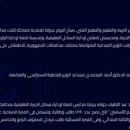
التربية والتعليم والتعليم الفنى، صباح اليوم، بجولة تفقدية مفاجئة لثلاث مد
الجيزة، ومدرستين تابعتين لإدارة الساحل التعليمية، ومدرسة تابعة لإدارة الزا
ات الوزير الميدانية المتواصلة بمختلف محافظات الجمهورية، للاطمئنان على ان
ته، الدكتور أحمد المحمدي مساعد الوزير للتخطيط الاستراتيجي والمتابعة.
عبد اللطيف جولته بزيارة مدارس تابعة لإدارة شمال الجيزة التعليمية بمحافظ
مدرسة “أحمد عرابى للتعليم الأساسي” التى تضم عدد ١٨٩٠ طالب وطالبة، وتشتمل ف
والثالثة الابتدائي، وفى الفترة المسائية طلاب مراحل الصفوف الرابع والخام