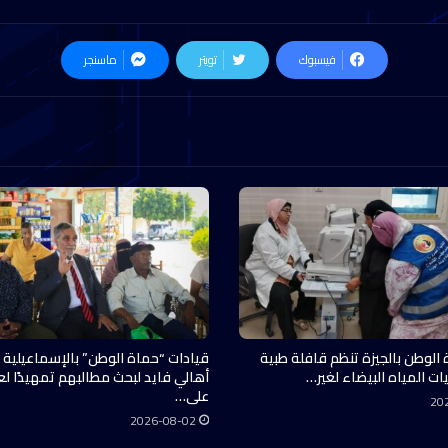
فيسبوك
تويتر
ماسنجر
 الوطن بالجيزة تنظم قافلة طبية
قيادات “حماة الوطن” بالإسماعيلية 
ات المياه البيضاء لغير…
أهالي فايد لبحث مطالبهم تمهيدًا ل
على…
20
2026-08-02