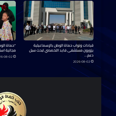
قيادات ونواب حماة الوطن بالإسماعيلية
“حماة الوط
يزورون مستشفى فايد التخصصي لبحث سبل
مجانية استفاد منها 0
دعم…
26-08-02
2026-08-02