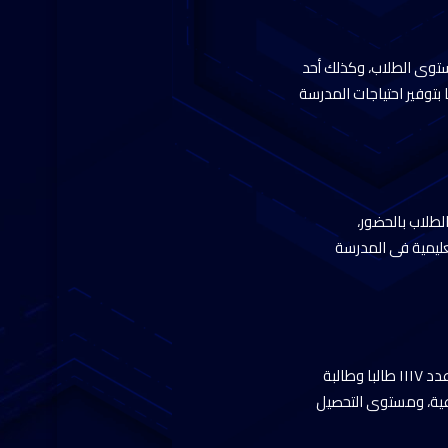
توى الطلاب، وكذلك أحد
 بتوفير احتياجات المدرسة
البا، حيث تابع نسب التزام الطلاب بالحضور،
عليمية فى المدرسة
واختتم الوزير جولته بتفقد مدرسة اليرموك الابتدائية، التابعة لإدارة الزاوية الحمراء التعليمية، والتى تضم عدد ١١١٧ طالبا وطالبة
وعية، ومستوى التحصيل