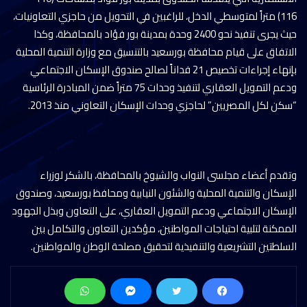
116) متراً لمتوسطي الدخل، للراغبين في التحويل من حاجزي التعاونيات،
حيث يجرى تنفيذ نحو 2400 وحدة بمدينة بور فؤاد بالمحافظة، وكذا
الاتفاق على قيام محافظة بورسعيد بالتنسيق مع وزارة التنمية المحلية
بإنهاء إجراءات تخصيص 21 فداناً لصالح صندوق الإسكان الاجتماعي
ودعم التمويل العقاري لتنفيذ وحدات 75 متراً ضمن المبادرة الرئاسية
“سكن لكل المصريين” لحاجزي وحدات الإسكان التعاوني منذ 2013.
وتقدم أعضاء مجلسى النواب والشيوخ بالمحافظة، بالشكر لوزراء
الإسكان والتنمية المحلية والشئون النيابية ومحافظ بورسعيد، وصندوق
الإسكان الاجتماعي ودعم التمويل العقاري، على التعاون وبذل الجهود
الممكنة لتلبية احتياجات المواطنين، مؤكدين التعاون والتكامل بين
السلطتين التشريعية والتنفيذية لتحقيق مصلحة الوطن والمواطنين.