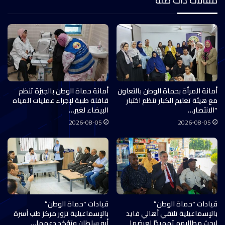
مقالات ذات صلة
أمانة المرأة بحماة الوطن بالتعاون
أمانة حماة الوطن بالجيزة تنظم
مع هيئة تعليم الكبار تنظم اختبار
قافلة طبية لإجراء عمليات المياه
“الانتصار…
البيضاء لغير…
2026-08-05
2026-08-05
قيادات “حماة الوطن”
قيادات “حماة الوطن”
بالإسماعيلية تلتقي أهالي فايد
بالإسماعيلية تزور مركز طب أسرة
لبحث مطالبهم تمهيدًا لعرضها
أبو سلطان وتؤكد دعمها…