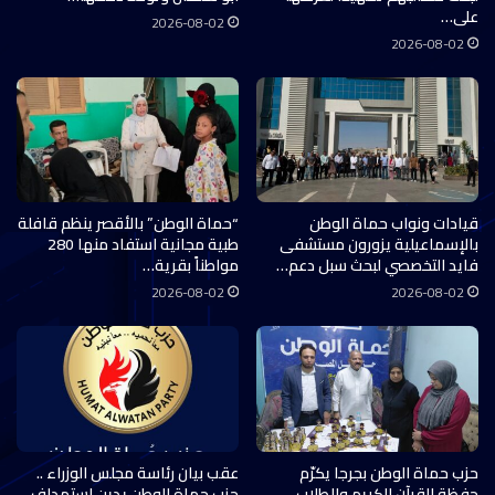
على…
2026-08-02
2026-08-02
قيادات ونواب حماة الوطن
“حماة الوطن” بالأقصر ينظم قافلة
بالإسماعيلية يزورون مستشفى
طبية مجانية استفاد منها 280
فايد التخصصي لبحث سبل دعم…
مواطناً بقرية…
2026-08-02
2026-08-02
حزب حماة الوطن بجرجا يكرّم
عقب بيان رئاسة مجلس الوزراء ..
حفظة القرآن الكريم والطلاب
حزب حماة الوطن يدين استهداف