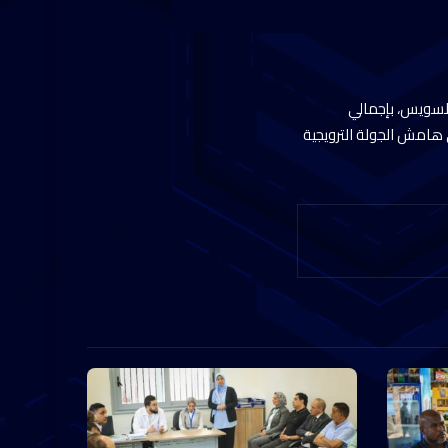
 لقناة السويس، بإجمالي
ك على هامش الجولة الترويجية