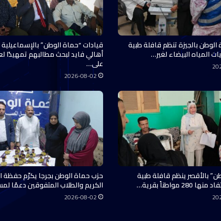
 الوطن بالجيزة تنظم قافلة طبية
قيادات “حماة الوطن” بالإسماعيلية 
ات المياه البيضاء لغير…
أهالي فايد لبحث مطالبهم تمهيدًا ل
على…
20
2026-08-02
ن” بالأقصر ينظم قافلة طبية
حزب حماة الوطن بجرجا يكرّم حفظة ال
28 مواطناً بقرية…
الكريم والطلاب المتفوقين دعمًا لم
2026-08-02
20