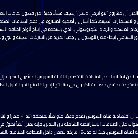
لدين أن مشروع “نيو انرجي جلاس” يضيف فصلًا جديدًا من فصول نجاحات التع
والاستثمارات الصينية، كما أشار إلى أهمية المشروع في دعم الصناعات المك
لزجاج المسطح والزجاج الكهروضوئي، الذي يستخدم في إنتاج ألواح الطاقة ال
من جانبه عبر السيد/ Cai Guo عن امتنانه لدعم المنطقة الاقتصادية لقناة السويس للمشروع لوصول
ية تستهدف خفض معدلات الكربون في منتجاتها إسهامًا منها نحو التحول العال
كما أضاف السيد/ Li DaiXin أن اقتصادية قناة السويس تقدم دعمًا متواصلًا لمنطقة (تيدا – مصر)
ل عام 2024 مرور 10 سنوات على العلاقات الاستراتيجية الشاملة بين البلدين، فإنه يمثل أيضاً تطورً
مصر) والمنطقة الاقتصادية لقناة السويس، حيث تم جذب19 شركة للعمل داخل المنط