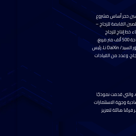
تدشين حجر أساس مشروع
CNG E” الصينية التابعة لشركة ” الصين القابضة للزجاج –
شاء خط إنتاج للزجاج
المسطح بطاقة يومية 1000 طن، وخط إنتاج للزجاج الكهروضوئي بطاقة يومية 800 طن، وذلك على مساحة 500 ألف متر مربع،
بإجمالي استثمارات تبلغ 300 مليون دولار ، وبما يوفر 1000 فرصة عمل عقب انتهاء المشروع، وذلك بحضور السيد/ Li DaiXin، رئيس
يس شركة الصين القابضة للزجاج، وعدد من القيادات
، والتي قدمت نموذجًا
ادية وجهة الاستثمارات
فرصًا هائلة لتعزيز