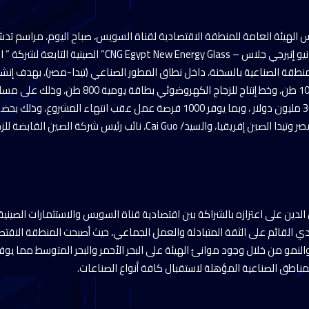
يس الهيئة العامة للمنطقة الاقتصادية لقناة السويس، صباح اليوم، مراسم 
شركة “سي إن جي ايجيبت نيو إنيرجي جلاس – gypt New Energy Glass
China Glass H”، بالمنطقة الصناعية بالسخنة، داخل نطاق المطور الصناعي (تيدا-مصر)، بهدف إن
مجلس إدارة شركتي تيدا مصر وتيدا الصين إفريقيا، والسيد/ Cai Guo، نائب رئ
الدين على اعتزازه بالشراكة بين اقتصادية قناة السويس والاستثمارات الصينية
ادي القائم على الثقة المتبادلة والعمل الجماعي، حيث أصبحت المنطقة الاقتص
 والنمو من خلال وجود موانئ الهيئة على البحر الأحمر والبحر المتوسط مما يوفر 
 المناطق الصناعية المؤهلة لاستقبال كافة أنواع الصناعات.