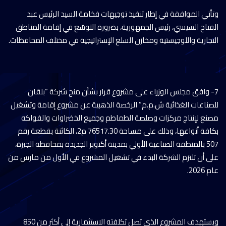
وتأتي الموافقة في إطار تنفيذ توجيهات فخامة السيد الرئيس عبد
الفتاح السيسي، رئيس الجمهورية، بضرورة التوسّع في إقامة المناطق
التجارية واللوجيستية ومخازن السلع الإستراتيجية في مختلف المحافظات.
7- وافق مجلس الوزراء على مشروع قرار بشأن منح شركة “بلقان
للصناعات الغذائية ش.م.م” الرخصة الذهبية عن مشروع إقامة وتشغيل
مصنع لإنتاج مركزات وصلصة الطماطم وجميع الخضراوات والفواكه
بكافة أنواعها، وذلك على مساحة 76517.30 م2، الكائنة بقطعة رقم
507 بالمنطقة الصناعية الأولي بمدينة أكتوبر الجديدة بمحافظة الجيزة،
على أن تلتزم الشركة البدء في تشغيل المشروع في الأول من مارس من
عام 2026.
ويستهدف المشروع الذي تصل تكلفته الاستثمارية إلى أكثر من 850