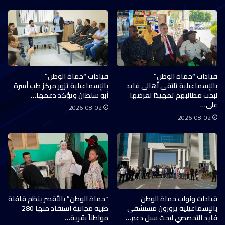
قيادات “حماة الوطن”
قيادات “حماة الوطن”
بالإسماعيلية تلتقي أهالي فايد
بالإسماعيلية تزور مركز طب أسرة
لبحث مطالبهم تمهيدًا لعرضها
أبو سلطان وتؤكد دعمها…
على…
2026-08-02
2026-08-02
قيادات ونواب حماة الوطن
“حماة الوطن” بالأقصر ينظم قافلة
بالإسماعيلية يزورون مستشفى
طبية مجانية استفاد منها 280
فايد التخصصي لبحث سبل دعم…
مواطناً بقرية…