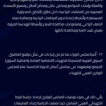
والتعبئة وإنشاء الصوامع ومخازن غلال ومحالج أقطان وتصنيع الأسمدة
العضوية من المخلفات الزراعية داخل نطاق الأراضي الصحراوية
المستصلحة وأنشطة إعادة تدوير المخلفات الزراعية ومعالجة مياه
الصرف الزراعي ومشروعات مكافحة التصحر وأنشطة الهندسة الحيوية
بغرض تثبيت التربة ومكافحة تآكلها.
11- أُحيط مجلس الوزراء بما تم من إجراءات في شأن توقيع اتفاقيتي
السوق العربية المشتركة للكهرباء (الاتفاقية العامة واتفاقية السوق)
المزمع توقيعهما على هامش أعمال الدورة الخامسة عشر للمجلس
الوزاري العربي للكهرباء.
يأتي ذلك في ضوء توصيات المجلس الوزاري لإعداد دراسة للربط
الكهربائي العربي الشامل؛ حيث تضمنت الدراسة إعداد التشريعات