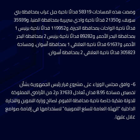
وضمت هذه المساحات 58319 فدانًا ناحية جبل غراب بمحافظة بني
سويف، و21350 فدانًا ناحية وادي سريرية بمحافظة المنيا، و35939
فدانًا ناحية الواحات بمحافظة الجيزة، و119952 فدانًا ناحية برنيس 1
بمحافظة البحر الأحمر، و89282 فدانًا ناحية برنيس 2 بمحافظة البحر
الأحمر، و61637 فدانًا ناحية العلاقي 1 بمحافظة أسوان، ومساحة
305823 فدانًا ناحية العلاقي 2 بمحافظة أسوان.
6- وافق مجلس الوزراء على مشروع قرار رئيس الجمهورية بشأن
تخصيص مساحة 8.95 فدان تُعادل 37633 م2 من الأراضي المملوكة
للدولة ملكية خاصة ناحية محافظة الفيوم، لصالح وزارة التموين والتجارة
الداخلية “الهيئة العامة للسلع التموينية” لاستخدامها في إقامة صوامع
غلال عليها.