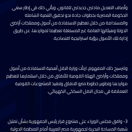
وأضاف التعديل مادتين جديدتين للقانون، ويأتي ذلك في إطار سعي
الحكومة المصرية بخطوات جادة نحو تحقيق التنمية الشاملة
والمستدامة من خلال تعظيم الاستفادة من أصول وممتلكات أراضي
الدولة وهيئاتها العامة غير المستغلة تعظيما لمواردها، عن طريق
إدارة تلك الأصول برؤية استراتيجية اقتصادية.
ولترسيخ ذلك المفهوم، ارتأت وزارة النقل أهمية الاستفادة من أصول
وممتلكات وأراضي الهيئة القومية للأنفاق من خلال استثمارها لتعظيم
مواردها وتطوير خطوط مترو الانفاق وتنفيذ المشروعات القومية
العملاقة في مجال النقل السككي الكهربائي.
3- وافق مجلس الوزراء على مشروع قرار رئيس الجمهورية بشأن تمثيل
شعبة المساحة البحرية لجمهورية مصر العربية أمام المنظمة الدولية