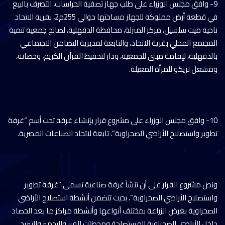
9- وافق مجلس الوزراء على طلب جهاز تصفية الحراسات، التصرف بالبيع
في قطعة أرض مملوكة للجهاز مساحتها حوالي 255م2، بقرية الاتحاد
ناحية ميت سلسيل، مركز المنزلة، محافظة الدقهلية، لصالح جمعية تنمية
المجتمع المحلي بقرية الاتحاد، والتابعة لمديرية التضامن الاجتماعي
بالدقهلية، لإقامة مبنى للجمعية، ودار لتحفيظ القرآن الكريم، وحضانة،
ومشغل تريكو للمرأة المعيلة.
10- وافق مجلس الوزراء على مشروع قرار بإنشاء غرفة تحت أسم “غرفة
تطوير واستصلاح الأراضي الصحراوية”، تابعة لاتحاد الصناعات المصرية.
ونص مشروع القرار على أن تنشأ غرفة صناعية تسمى “غرفة تطوير
واستصلاح الأراضي الصحراوية”، بحيث تتضمن أنشطة استصلاح الأراضي
الصحراوية بغرض الزراعة بمختلف أنواعها وأنشطة مراكز ما بعد الحصاد
داخل الأراضي الصحراوية المستصلحة ومحطات الفرز والتجهيز والتبريد