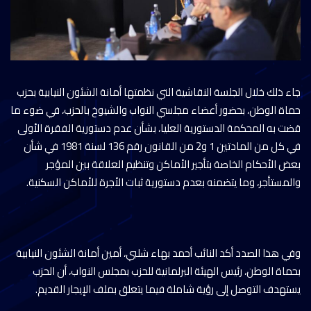
جاء ذلك خلال الجلسة النقاشية التي نظمتها أمانة الشئون النيابية بحزب
حماة الوطن، بحضور أعضاء مجلسي النواب والشيوخ بالحزب، في ضوء ما
قضت به المحكمة الدستورية العليا، بشأن عدم دستورية الفقرة الأولى
في كل من المادتين 1 و2 من القانون رقم 136 لسنة 1981 في شأن
بعض الأحكام الخاصة بتأجير الأماكن وتنظيم العلاقة بين المؤجر
والمستأجر، وما يتضمنه بعدم دستورية ثبات الأجرة للأماكن السكنية.
وفي هذا الصدد أكد النائب أحمد بهاء شلبي، أمين أمانة الشئون النيابية
بحماة الوطن، رئيس الهيئة البرلمانية للحزب بمجلس النواب، أن الحزب
يستهدف التوصل إلى رؤية شاملة فيما يتعلق بملف الإيجار القديم.