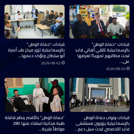
قيادات “حماة الوطن”
قيادات “حماة الوطن”
بالإسماعيلية تلتقي أهالي فايد
بالإسماعيلية تزور مركز طب أسرة
لبحث مطالبهم تمهيدًا لعرضها
أبو سلطان وتؤكد دعمها…
على…
2026-08-02
2026-08-02
قيادات ونواب حماة الوطن
“حماة الوطن” بالأقصر ينظم قافلة
بالإسماعيلية يزورون مستشفى
طبية مجانية استفاد منها 280
فايد التخصصي لبحث سبل دعم…
مواطناً بقرية…