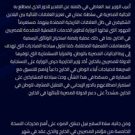
أعرب الوزير عبد العاطي في كلمته عن التقدير للدور الذي تضطلع به
الجالية المصرية في سلطنة عمان في تعزيز العلاقات الثنائية بين البلدين
الشقيقين في ظل العلاقات التاريخية الممتدة بينهما، مستعرضاً
الجهود التي تبذلها الوزارة لتطوير الخدمات القنصلية المقدمة للمصريين
في الخارج، بما في ذلك عملية رقمنة استخراج الوثائق الرسمية
والمعاملات القنصلية المختلفة، كما تناول سيادته المبادرات التي تهدف
إلى ربط الجاليات المصرية بالوطن، والمزايا الاستثمارية التي توفرها
الدولة للمصريين بالخارج. أكد وزير الخارجية حرص الوزارة على الاستجابة
السريعة لاحتياجات أبناء الوطن في الخارج داعياً إياهم للتنسيق مع
السفارة في مسقط في هذا الشأن، وحث سيادته المشاركين على
استمرار اضطلاعهم بالدور الإيجابي في التمثيل المشرف للوطن في
الخارج، مشدداً على دعم الدولة المصرية لأبنائها في الخارج.
ومن جانبه، سلط السفير نبيل حبشي الضوء على أهم مخرجات النسخة
الخامسة من مؤتمر المصريين في الخارج والذي عقد في شهر