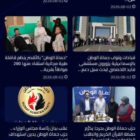
2026-08-02
2026-08-02
قيادات ونواب حماة الوطن
“حماة الوطن” بالأقصر ينظم قافلة
بالإسماعيلية يزورون مستشفى
طبية مجانية استفاد منها 280
فايد التخصصي لبحث سبل دعم…
مواطناً بقرية…
2026-08-02
2026-08-02
حزب حماة الوطن بجرجا يكرّم
عقب بيان رئاسة مجلس الوزراء ..
حفظة القرآن الكريم والطلاب
حزب حماة الوطن يدين استهداف
المتفوقين دعمًا لمسيرة…
إحدى…