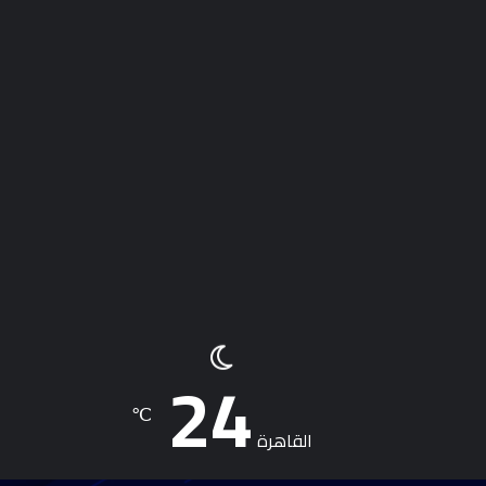
24
℃
القاهرة