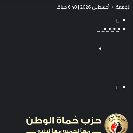
الجمعة, 7 أغسطس 2026 | 6:40 صباحًا
بحث
عن
‫TikTok
انستقرام
يوتيوب
تويتر
فيسبوك
القائمة
بحث
عن