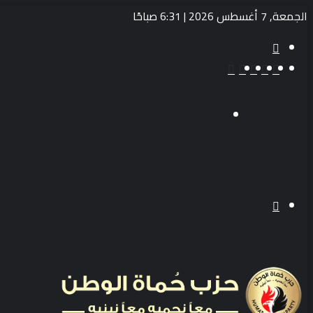
الجمعة, 7 أغسطس 2026 | 6:31 صباحًا
بحث
عن
‫TikTok
انستقرام
يوتيوب
تويتر
فيسبوك
القائمة
بحث
عن