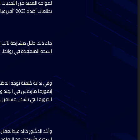
لمواجه العديد من التحديات
تطلعات أجندة 2063 “أفريقيا التي نريدها”.
جاء ذلك خلال مشاركة نائب ر
الصحة المنعقدة في رواندا.
وفي بداية كلمتة توجه الدكتور
إنفورما ماركتس في الهند وا
الحيوية التي تشكل مستقبل ال
وأكد الدكتور خالد عبدالغفا
الصحية، وأصبحت روح التعاو