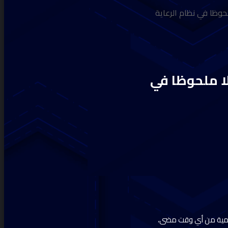
حوظا في نظام الرعاية
ا ملحوظا في
 أهمية من أي وقت مضى،