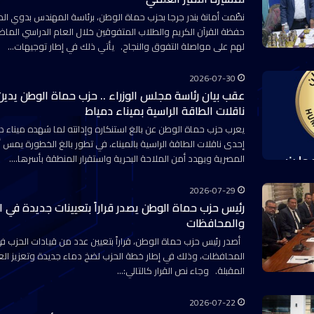
نظّمت أمانة بندر جرجا بحزب حماة الوطن، برئاسة المهندس بدوي الم
حفظة القرآن الكريم والطلاب المتفوقين خلال العام الدراسي الماضي
لهم على مواصلة التفوق والنجاح. يأتي ذلك في إطار توجيهات…
2026-07-30
عقب بيان رئاسة مجلس الوزراء .. حزب حماة الوطن يد
ناقلات الطاقة الراسية بميناء دمياط
يعرب حزب حماة الوطن عن بالغ استنكاره وإدانته لما شهده مينا
إحدى ناقلات الطاقة الراسية بالميناء، في تطور بالغ الخطورة يمس
المصرية ويهدد أمن الملاحة البحرية واستقرار المنطقة بأسرها.…
2026-07-29
رئيس حزب حماة الوطن يصدر قراراً بتعيينات جديدة في ال
والمحافظات
أصدر رئيس حزب حماة الوطن، قراراً بتعيين عدد من قيادات الحزب في
المحافظات، وذلك في إطار خطة الحزب لضخ دماء جديدة وتعزيز الع
المقبلة. وجاء نص القرار كالتالي:…
2026-07-22