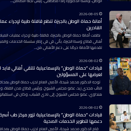
الوطن، برئاسة الدكتورة راندا مصطفى، رئيس لجنة التضامن…
2026-08-05
أمانة حماة الوطن بالجيزة تنظم قافلة طبية لإجراء عمليا
القادرين
أهالي قطاع وسط الجيزة. يأتي في في إطار سلسلة الخدمات والمبا
تقدمها الأمانة حرصًا على دعم الأهالي من…
2026-08-02
قيادات “حماة الوطن” بالإسماعيلية تلتقي أهالي فايد 
لعرضها على المسؤولين
توجه الدكتور محمد شيحة، الأمين العام لحزب حماة الوطن بمحافظ
النائب مجدي زيد، عضو مجلس الشيوخ، ورئيس قطاع مدن القناة، وال
هنداوي، عضو مجلس الشيوخ، إلى نادي الشباب، وكان في استقبال
2026-08-02
قيادات “حماة الوطن” بالإسماعيلية تزور مركز طب أسرة
دعمها لتطوير الخدمات الصحية
قام الدكتور محمد شيحة، الأمين العام لحزب حماة الوطن بمحافظ