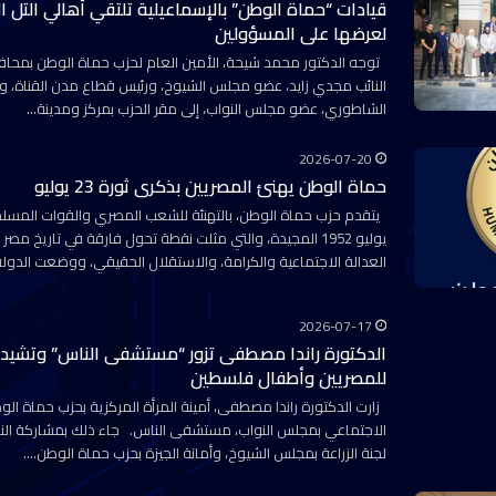
قيادات “حماة الوطن” بالإسماعيلية تلتقي أهالي التل ا
لعرضها على المسؤولين
توجه الدكتور محمد شيحة، الأمين العام لحزب حماة الوطن بمحافظ
النائب مجدي زايد، عضو مجلس الشيوخ، ورئيس قطاع مدن القناة، والن
الشاطوري، عضو مجلس النواب، إلى مقر الحزب بمركز ومدينة…
2026-07-20
حماة الوطن يهنئ المصريين بذكرى ثورة 23 يوليو
يوليو 1952 المجيدة، والتي مثلت نقطة تحول فارقة في تاريخ م
العدالة الاجتماعية والكرامة، والاستقلال الحقيقي، ووضعت الدول
2026-07-17
الدكتورة راندا مصطفى تزور “مستشفى الناس” وتشيد ب
للمصريين وأطفال فلسطين
زارت الدكتورة راندا مصطفى، أمينة المرأة المركزية بحزب حماة الو
الاجتماعي بمجلس النواب، مستشفى الناس. جاء ذلك بمشاركة النا
لجنة الزراعة بمجلس الشيوخ، وأمانة الجيزة بحزب حماة الوطن.…