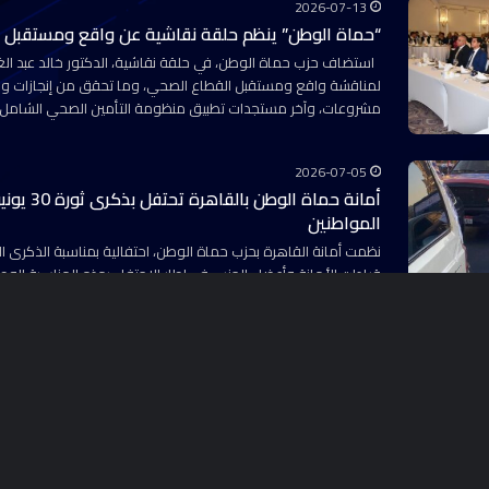
2026-07-13
“حماة الوطن” ينظم حلقة نقاشية عن واقع ومستقبل 
استضاف حزب حماة الوطن، في حلقة نقاشية، الدكتور خالد عبد الغف
لمناقشة واقع ومستقبل القطاع الصحي، وما تحقق من إنجازات وم
مشروعات، وآخر مستجدات تطبيق منظومة التأمين الصحي الشامل
2026-07-05
أمانة حماة ال
المواطنين
قيادات الأمانة وأعضاء الحزب، في إطار الاحتفاء بهذه المناسبة الو
فارقة في تاريخ مصر الحديث. شهدت…
2026-07-02
حزب حماة الوطن بالجيزة يدشن أمانة الشيخ زايد.. ويط
على هامش الافتتاح
دشنت أمانة محافظة الجيزة بحزب حماة الوطن، أمانة مدينة الشيخ زا
وأعضاء هيئة المكتب وأمناء المراكز والأقسام، وذلك في إطار خطة
وتعزيز التواجد الميداني على مستوى المحافظة. وتضمن حفل…