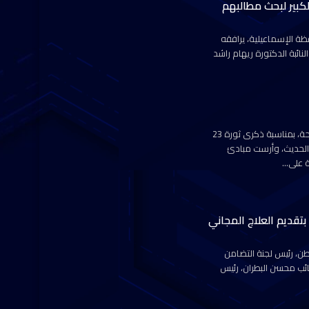
لكبير لبحث مطالبهم
ة الإسماعيلية، يرافقه
ائبة الدكتورة ريهام راشد
يتقدم حزب حماة الوطن، بالتهنئة للشعب المصري والقوات المسلحة، بمناسبة ذكرى ثورة 23
صر الحديث، وأرست مبادئ
ة على…
تقديم العلاج المجاني
طن، رئيس لجنة التضامن
ئب محسن البطران، رئيس