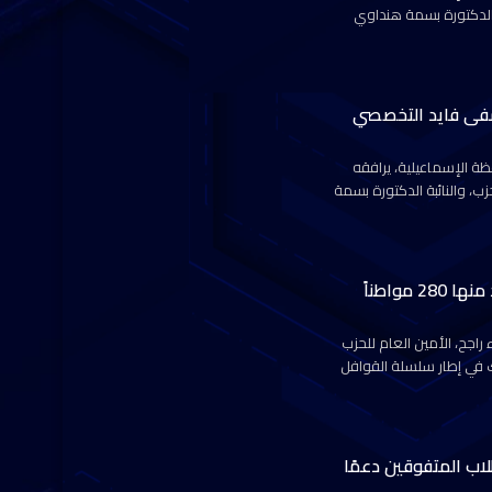
الدكتورة بسمة هنداوي
شفى فايد التخصصي
ة الإسماعيلية، يرافقه
، والنائبة الدكتورة بسمة
“حماة الوطن” بالأقصر ينظم قافلة طبية مجانية استفاد منها 280 مواطناً
اجح، الأمين العام للحزب
ك في إطار سلسلة القوافل
لاب المتفوقين دعمًا