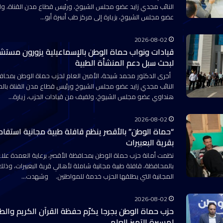
النائب مجدي زايد عضو مجلس الشيوخ، ورئيس قطاع مدن القناة، و
عضو مجلس الشيوخ، بزيارة إلى مركز طب أسرة أبو…
2026-08-02
قيادات ونواب حماة الوطن بالإسماعيلية يزورون مست
لبحث سبل دعم المنشأة الطبية
أجرى الدكتور محمد شيحة، الأمين العام لحزب حماة الوطن بمحافظ
النائب مجدي زايد عضو مجلس الشيوخ ورئيس قطاع مدن القناة بالحزب
هنداوي عضو مجلس الشيوخ، ولفيف من قيادات الحزب، زيارة…
2026-08-02
بقرية البعبيرات
نظمت أمانة حزب حماة الوطن بمحافظة الأقصر، برعاية العمدة علاء ر
بالمحافظة، قافلة طبية مجانية شاملة لأهالي قرية البعبيرات، وذل
المجانية التي يطلقها الحزب خدمة للمواطنين. وشهدت…
2026-08-02
حزب حماة الوطن بجرجا يكرّم حفظة القرآن الكريم والط
لمسيرة التميز العلمي