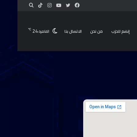
24
℃
إنضم للحزب
من نحن
الاتصال بنا
القاهرة