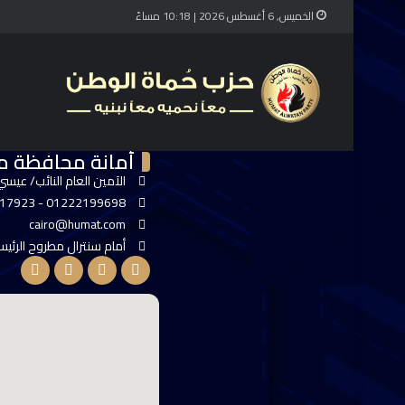
الخميس, 6 أغسطس 2026 | 10:18 مساءً
أمانة محافظة م
الآمين العام النائب/ عيسي 
01222199698 - 01004917923
cairo@humat.com
أمام سنترال مطروح الرئ